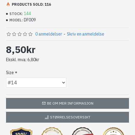
PRODUCTS SOLD: 116
Blue Dun er en god alround flue i elver og innsjøer hele
144
STOCK:
sesongen, selv om den er mest brukt under
DF009
MODEL:
døgnflueklekkinger i elver.
0 anmeldelser
-
Skriv en anmeldelse
Krok: Kumho,Mustad
8,50kr
Ekskl. mva: 6,80kr
Size
BE OM MER INFORMASJON
STØRRELSESOVERSIKT