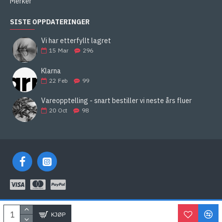
Merker
SISTE OPPDATERINGER
Vi har etterfyllt lagret
15
Mar
296
Klarna
22
Feb
99
Vareopptelling - snart bestiller vi neste års fluer
20
Oct
98
KLARNA
KJØP