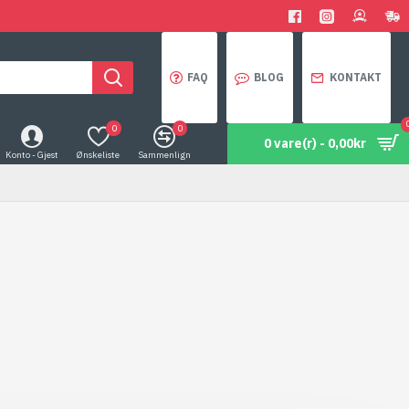
FAQ
BLOG
KONTAKT
0
0
0 vare(r) - 0,00kr
Konto - Gjest
Ønskeliste
Sammenlign