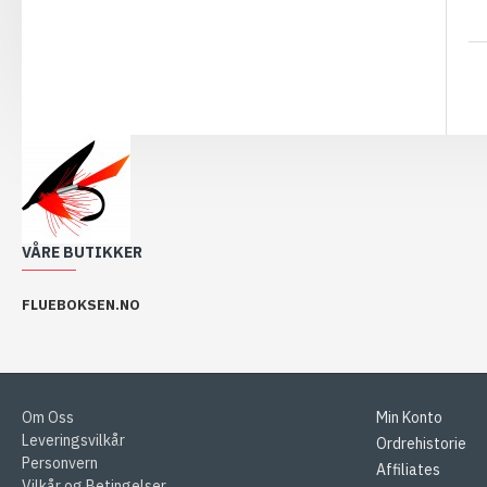
VÅRE BUTIKKER
FLUEBOKSEN.NO
Om Oss
Min Konto
Leveringsvilkår
Ordrehistorie
Personvern
Affiliates
Vilkår og Betingelser