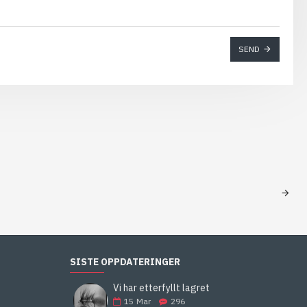
SEND
SISTE OPPDATERINGER
Vi har etterfyllt lagret
15
Mar
296