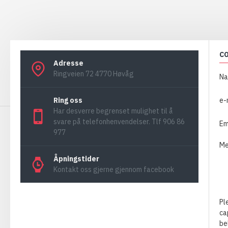
C
Adresse
Ringveien 72 4770 Høvåg
Na
Ring oss
e-
Har desverre begrenset mulighet til å
svare på telefonhenvendelser. Tlf 906 86
E
977
Me
Åpningstider
Kontakt oss gjerne gjennom facebook
Pl
ca
be