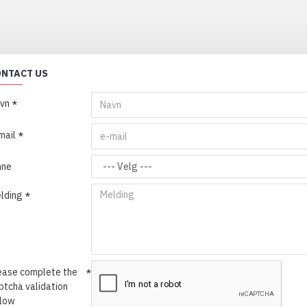
ONTACT US
vn
mail
mne
lding
ease complete the
ptcha validation
low