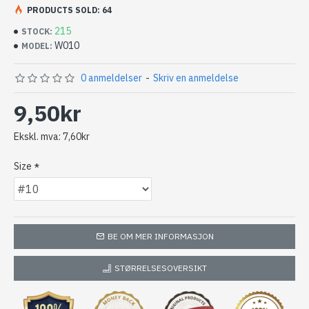
PRODUCTS SOLD: 64
215
STOCK:
krok: Kumho
W010
MODEL:
0 anmeldelser
-
Skriv en anmeldelse
9,50kr
Ekskl. mva: 7,60kr
Size
BE OM MER INFORMASJON
STØRRELSESOVERSIKT