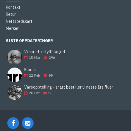
Kontakt
Retur
Nettstedskart
Merker
SISTE OPPDATERINGER
Vi har etterfyllt lagret
15
Mar
296
Klarna
22
Feb
99
Vareopptelling - snart bestiller vi neste års fluer
20
Oct
98