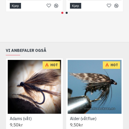
Kjøp
Kjøp
VI ANBEFALER OGSÅ
HOT
HOT
Adams (våt)
Alder (våtflue)
9,50kr
9,50kr