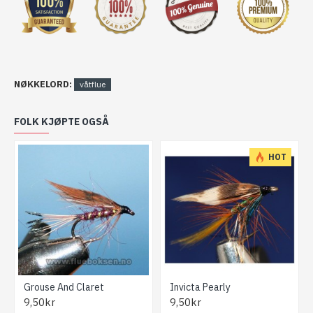
NØKKELORD:
våtflue
FOLK KJØPTE OGSÅ
HOT
Grouse And Claret
Invicta Pearly
9,50kr
9,50kr