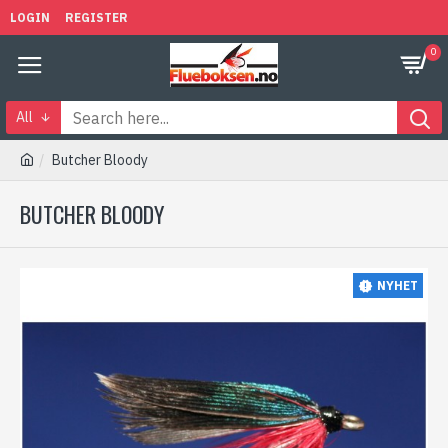
LOGIN
REGISTER
0
All
Butcher Bloody
BUTCHER BLOODY
NYHET