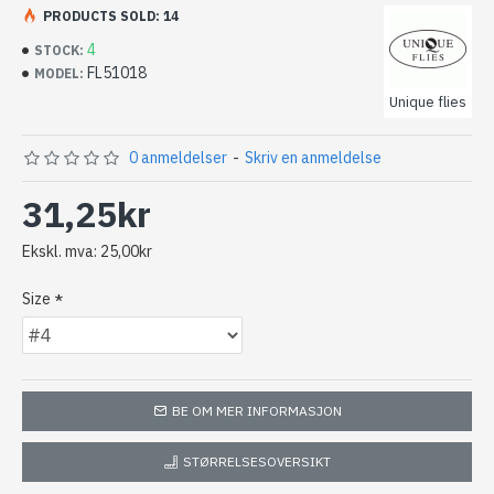
Tiemco, Kamasan og Mustad. Kvalitet som tåler å bli
PRODUCTS SOLD: 14
brukt!
4
STOCK:
FL51018
MODEL:
Unique flies
0 anmeldelser
-
Skriv en anmeldelse
31,25kr
Ekskl. mva: 25,00kr
Size
BE OM MER INFORMASJON
STØRRELSESOVERSIKT