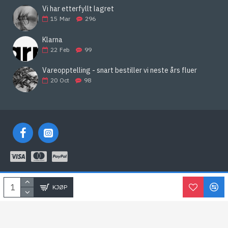
Vi har etterfyllt lagret
15
Mar
296
Klarna
22
Feb
99
Vareopptelling - snart bestiller vi neste års fluer
20
Oct
98
KLARNA
KJØP