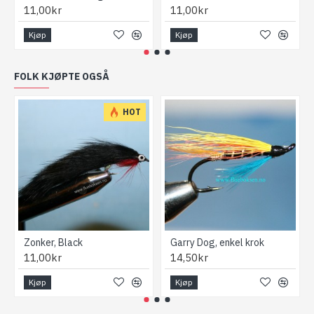
11,00kr
11,00kr
Kjøp
Kjøp
FOLK KJØPTE OGSÅ
HOT
Zonker, Black
Garry Dog, enkel krok
11,00kr
14,50kr
Kjøp
Kjøp