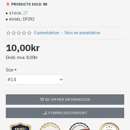
kvelden.
PRODUCTS SOLD: 88
27
STOCK:
krok: Kumho
DF092
MODEL:
0 anmeldelser
-
Skriv en anmeldelse
10,00kr
Ekskl. mva: 8,00kr
Size
BE OM MER INFORMASJON
STØRRELSESOVERSIKT