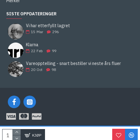
Merker
SISTE OPPDATERINGER
Vi har etterfyllt lagret
15
Mar
296
Klarna
22
Feb
99
Vareopptelling - snart bestiller vi neste års fluer
20
Oct
98
KLARNA
KJØP