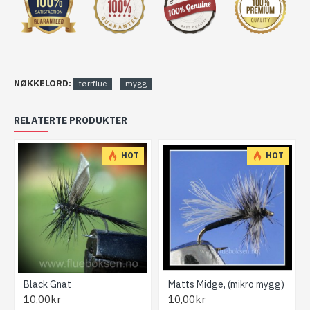
NØKKELORD:
tørrflue
mygg
RELATERTE PRODUKTER
HOT
HOT
Black Gnat
Matts Midge, (mikro mygg)
10,00kr
10,00kr