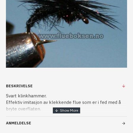
BESKRIVELSE
Svart klinkhammer.
Effektiv imitasjon av klekkende flue som er i fed med å
bryte overflaten.
Fungerer utmerket, ikke bare under klekkinger men også
resten av sesongen.
ANMELDELSE