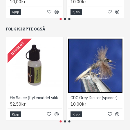
10,00kr
10,00kr
Kjøp
Kjøp
FOLK KJØPTE OGSÅ
UTSOLGT
Fly Sauce (flytemiddel silikon)
CDC Grey Duster (spinner)
52,50kr
10,00kr
Kjøp
Kjøp