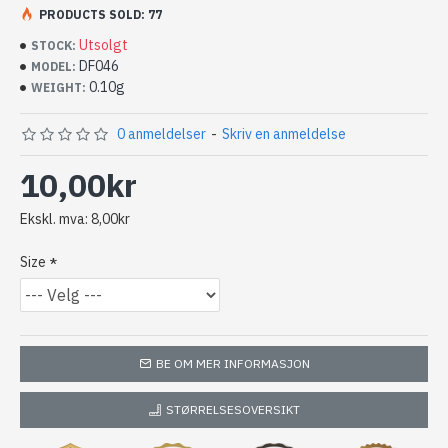
PRODUCTS SOLD: 77
Krok: Mustad, Kumho
Utsolgt
STOCK:
DF046
MODEL:
0.10g
WEIGHT:
0 anmeldelser
-
Skriv en anmeldelse
10,00kr
Ekskl. mva: 8,00kr
Size
BE OM MER INFORMASJON
STØRRELSESOVERSIKT