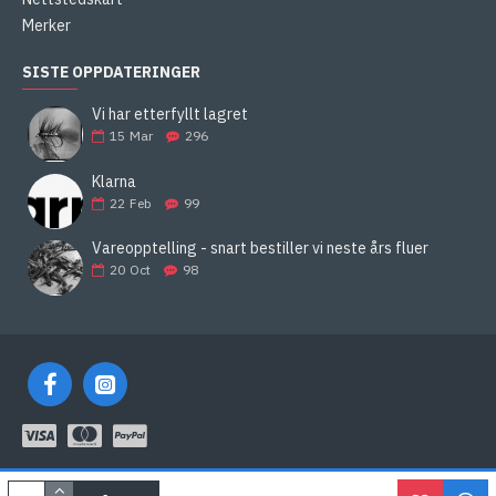
Merker
SISTE OPPDATERINGER
Vi har etterfyllt lagret
15
Mar
296
Klarna
22
Feb
99
Vareopptelling - snart bestiller vi neste års fluer
20
Oct
98
KLARNA