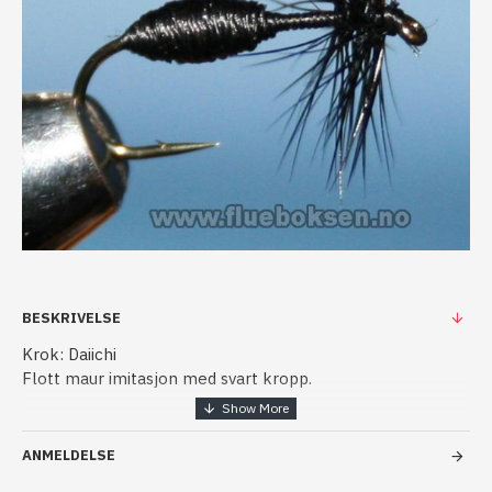
BESKRIVELSE
Krok: Daiichi
Flott maur imitasjon med svart kropp.
I områder hvor det finens maur er maur imitasjoner alltid
en sikker flue.
ANMELDELSE