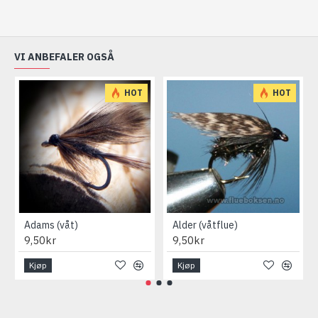
VI ANBEFALER OGSÅ
HOT
HOT
Adams (våt)
Alder (våtflue)
9,50kr
9,50kr
Kjøp
Kjøp