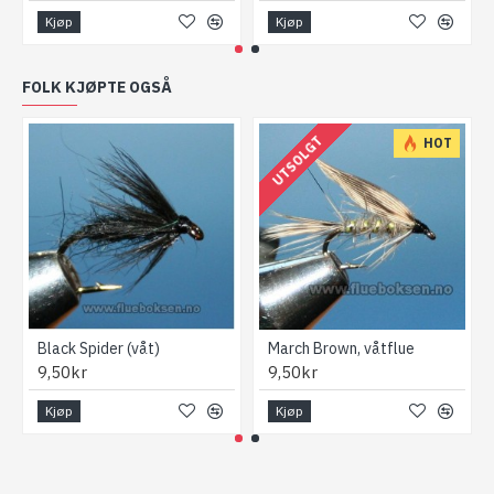
Kjøp
Kjøp
FOLK KJØPTE OGSÅ
UTSOLGT
HOT
Black Spider (våt)
March Brown, våtflue
9,50kr
9,50kr
Kjøp
Kjøp