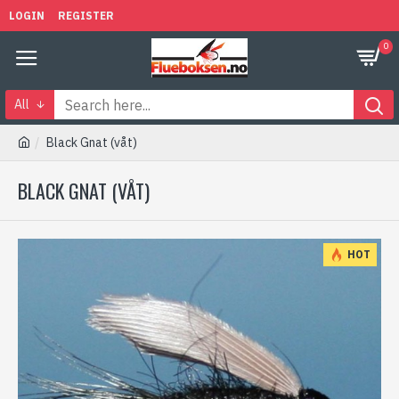
LOGIN
REGISTER
0
All
Black Gnat (våt)
BLACK GNAT (VÅT)
HOT