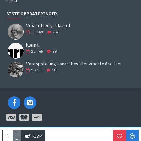
Merker
SISTE OPPDATERINGER
Vi har etterfyllt lagret
15
Mar
296
Klarna
22
Feb
99
Vareopptelling - snart bestiller vi neste års fluer
20
Oct
98
KLARNA
KJØP