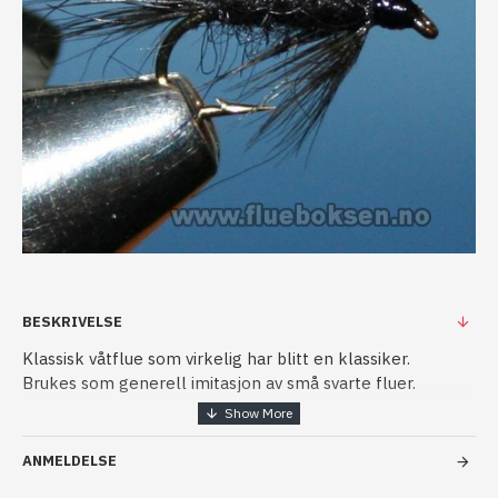
BESKRIVELSE
Klassisk våtflue som virkelig har blitt en klassiker.
Brukes som generell imitasjon av små svarte fluer.
Brukes gjennom hele sesongen i elver og innsjøer. .
ANMELDELSE
Krok: kumho