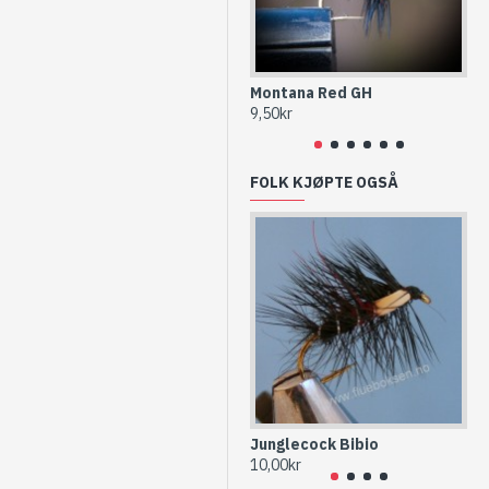
Montana Red GH
Mo
9,50kr
9,5
FOLK KJØPTE OGSÅ
Junglecock Bibio
Pe
10,00kr
9,5