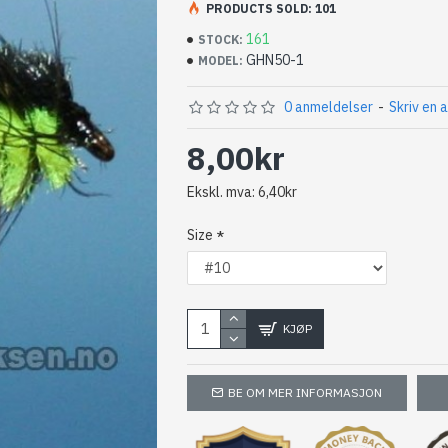
PRODUCTS SOLD: 101
raske drag
161
STOCK:
Krok: Kumho
GHN50-1
MODEL:
0 anmeldelser
-
Skriv en 
8,00kr
Ekskl. mva: 6,40kr
Size
KJØP
BE OM MER INFORMASJON