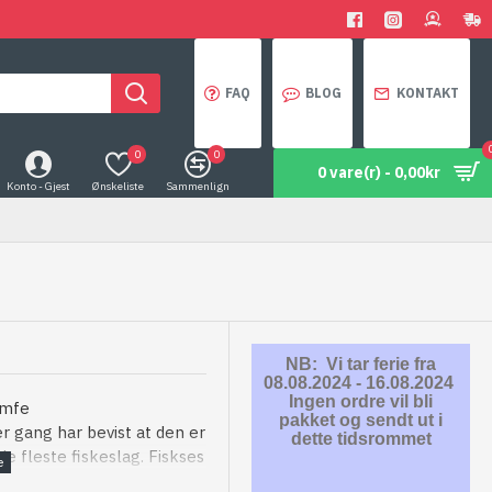
FAQ
BLOG
KONTAKT
0
0
0 vare(r) - 0,00kr
Konto - Gjest
Ønskeliste
Sammenlign
NB: Vi tar ferie fra
08.08.2024 - 16.08.2024
Ingen ordre vil bli
ymfe
pakket og sendt ut i
 gang har bevist at den er
dette tidsrommet
de fleste fiskeslag. Fiskses
e lange drag, eller korte