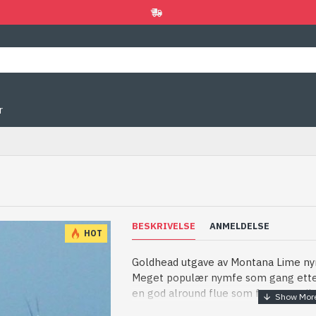
r
BESKRIVELSE
ANMELDELSE
HOT
Goldhead utgave av Montana Lime n
Meget populær nymfe som gang etter
en god alround flue som fungerer til 
som regel med bevegelse, enten rolig