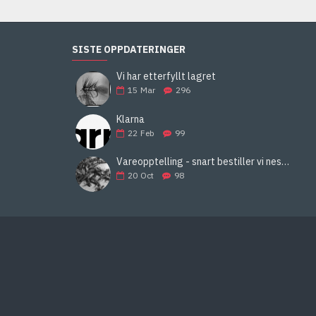
SISTE OPPDATERINGER
Vi har etterfyllt lagret
15
Mar
296
Klarna
22
Feb
99
Vareopptelling - snart bestiller vi neste års fluer
20
Oct
98