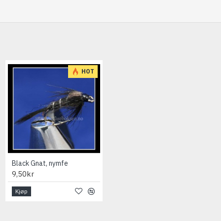
HOT
HOT
Black Gnat, nymfe
Bloodworm
9,50kr
9,50kr
Kjøp
Kjøp